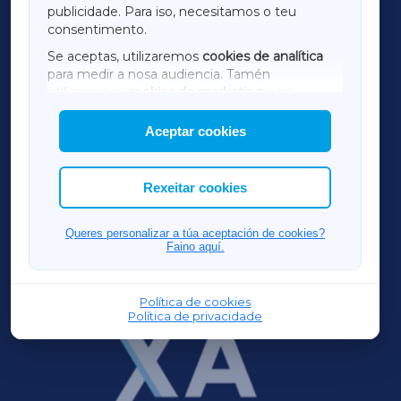
publicidade. Para iso, necesitamos o teu
consentimento.
SARRIAXA
Se aceptas, utilizaremos
cookies de analítica
para medir a nosa audiencia. Tamén
AMARIÑAXA
utilizaremos
cookies de marketing
para
mostrar publicidade de terceiros.
Aceptar cookies
RIBEIRASACRAXA
Así mesmo, podes personalizar a elección das
cookies que desexas permitir.
ACORUÑAXA
Rexeitar cookies
FERROLXA
Queres personalizar a túa aceptación de cookies?
Faino aquí.
OURENSEXA
Política de cookies
Política de privacidade