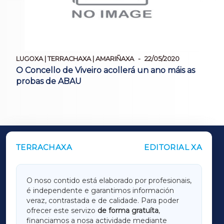
LUGOXA | TERRACHAXA | AMARIÑAXA
22/05/2020
O Concello de Viveiro acollerá un ano máis as
probas de ABAU
TERRACHAXA
EDITORIAL XA
OUTROS PERIÓDICOS
GALICIAXA
O noso contido está elaborado por profesionais,
é independente e garantimos información
LUGOXA
veraz, contrastada e de calidade. Para poder
ofrecer este servizo
de forma gratuíta
,
financiamos a nosa actividade mediante
TERRACHAXA