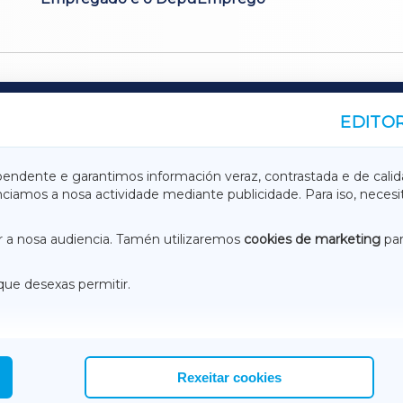
EDITOR
A
TERRACHAXA
pendente e garantimos información veraz, contrastada e de calid
anciamos a nosa actividade mediante publicidade. Para iso, neces
ASACRAXA
ACORUÑAXA
 a nosa audiencia. Tamén utilizaremos
cookies de marketing
par
que desexas permitir.
ACEBOOK
CONTACTO
NSTAGRAM
EMEROTECA
Rexeitar cookies
mais resultados que mostrar. Estás a ver un total de 10 resu