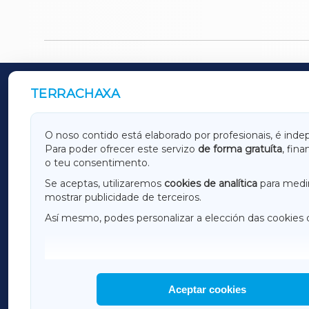
TERRACHAXA
OUTROS PERIÓDICOS
GALICIAXA
LUGOX
O noso contido está elaborado por profesionais, é inde
Para poder ofrecer este servizo
de forma gratuíta
, fin
AMARIÑAXA
RIBEIR
o teu consentimento.
OURENSEXA
Se aceptas, utilizaremos
cookies de analítica
para medir
mostrar publicidade de terceiros.
Así mesmo, podes personalizar a elección das cookies 
F
I
H
Aceptar cookies
Non hai 