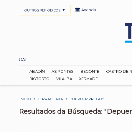
Axenda
OUTROS PERIÓDICOS
GAL
ABADÍN
AS PONTES
BEGONTE
CASTRO DE R
RIOTORTO
VILALBA
XERMADE
INICIO
>
TERRACHAXA
>
"DEPUEMPREGO"
Resultados da Búsqueda: "Depu