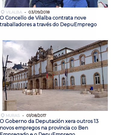
VILALBA
03/09/2018
O Concello de Vilalba contrata nove
traballadores a través do DepuEmprego
MURAS
01/08/2017
O Goberno da Deputación xera outros 13
novos empregos na provincia co Ben
Empregado e o DepuEmprego