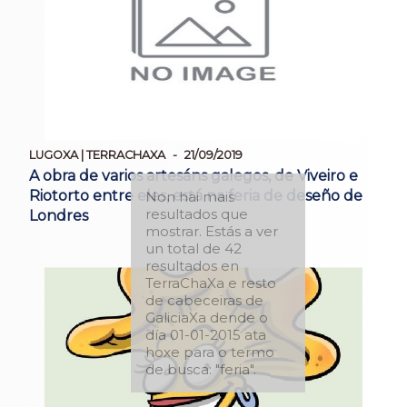
LUGOXA | TERRACHAXA
21/09/2019
A obra de varios artesáns galegos, de Viveiro e
Riotorto entre eles, está na feria de deseño de
Non hai mais
resultados que
Londres
mostrar. Estás a ver
un total de 42
resultados en
TerraChaXa e resto
de cabeceiras de
GaliciaXa dende o
día 01-01-2015 ata
hoxe para o termo
de busca: "feria".