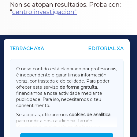
Non se atopan resultados. Proba con:
"
centro investigacion"
TERRACHAXA
EDITORIAL XA
OUTROS PERIÓDICOS
GALICIAXA
O noso contido está elaborado por profesionais,
é independente e garantimos información
LUGOXA
veraz, contrastada e de calidade. Para poder
ofrecer este servizo
de forma gratuíta
,
financiamos a nosa actividade mediante
TERRACHAXA
publicidade. Para iso, necesitamos o teu
consentimento.
SARRIAXA
Se aceptas, utilizaremos
cookies de analítica
para medir a nosa audiencia. Tamén
AMARIÑAXA
utilizaremos
cookies de marketing
para
mostrar publicidade de terceiros.