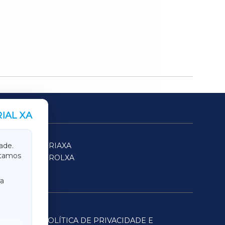
IAL XA
SARRIAXA
ade.
itamos
FERROLXA
a
POLÍTICA DE PRIVACIDADE E