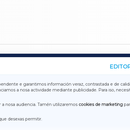
EDITOR
A
TERRACHAXA
pendente e garantimos información veraz, contrastada e de calid
anciamos a nosa actividade mediante publicidade. Para iso, neces
ASACRAXA
ACORUÑAXA
 a nosa audiencia. Tamén utilizaremos
cookies de marketing
par
que desexas permitir.
ACEBOOK
CONTACTO