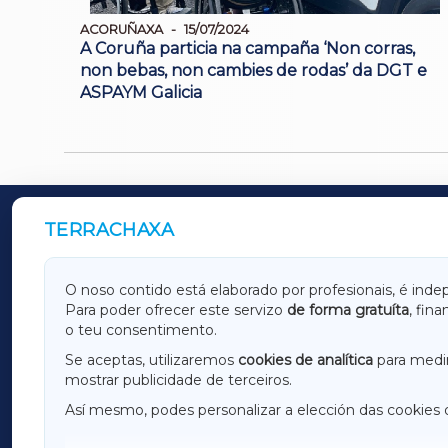
ACORUÑAXA
15/07/2024
A Coruña particia na campaña ‘Non corras,
non bebas, non cambies de rodas’ da DGT e
ASPAYM Galicia
TERRACHAXA
OUTROS PERIÓDICOS
GALICIAXA
LUGOX
O noso contido está elaborado por profesionais, é inde
Para poder ofrecer este servizo
de forma gratuíta
, fin
AMARIÑAXA
RIBEIR
o teu consentimento.
OURENSEXA
Se aceptas, utilizaremos
cookies de analítica
para medir
mostrar publicidade de terceiros.
Así mesmo, podes personalizar a elección das cookies 
F