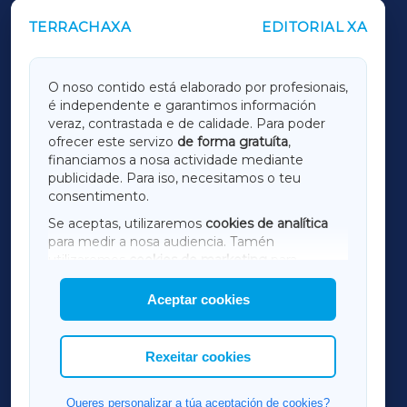
TERRACHAXA
EDITORIAL XA
OUTROS PERIÓDICOS
GALICIAXA
O noso contido está elaborado por profesionais,
é independente e garantimos información
LUGOXA
veraz, contrastada e de calidade. Para poder
ofrecer este servizo
de forma gratuíta
,
financiamos a nosa actividade mediante
TERRACHAXA
publicidade. Para iso, necesitamos o teu
consentimento.
SARRIAXA
Se aceptas, utilizaremos
cookies de analítica
para medir a nosa audiencia. Tamén
AMARIÑAXA
utilizaremos
cookies de marketing
para
mostrar publicidade de terceiros.
Aceptar cookies
RIBEIRASACRAXA
Así mesmo, podes personalizar a elección das
cookies que desexas permitir.
ACORUÑAXA
Rexeitar cookies
FERROLXA
Queres personalizar a túa aceptación de cookies?