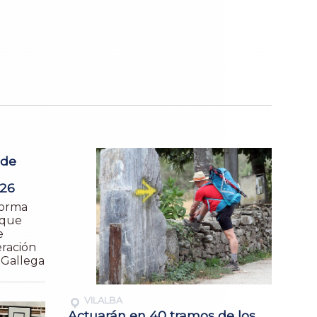
 de
 26
forma
 que
e
eración
 Gallega
VILALBA
Actuarán en 40 tramos de los