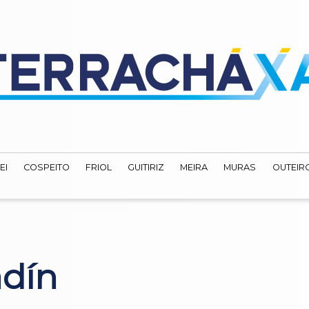
EI
COSPEITO
FRIOL
GUITIRIZ
MEIRA
MURAS
OUTEIRO
adín