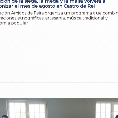
ición de la siega, la meda y la malla volverá a
onizar el mes de agosto en Castro de Rei
iación Amigos da Feira organiza un programa que combi
ciones etnográficas, artesanía, música tradicional y
omía popular