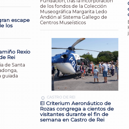
Fundación, tras la incorporación
de los fondos de la Colección
Museográfica Margarita Ledo
Andión al Sistema Gallego de
 gran escape
Centros Museísticos
de los
Camiño Rexio
de Rei
sia de Santa
ladonga,
ta guiada
CASTRO DE REI
El Criterium Aeronáutico de
Rozas congrega a cientos de
visitantes durante el fin de
semana en Castro de Rei