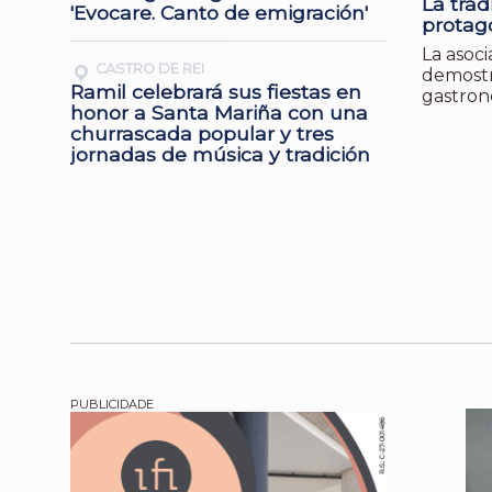
La trad
'Evocare. Canto de emigración'
protag
La asoc
CASTRO DE REI
demostra
Ramil celebrará sus fiestas en
gastron
honor a Santa Mariña con una
churrascada popular y tres
jornadas de música y tradición