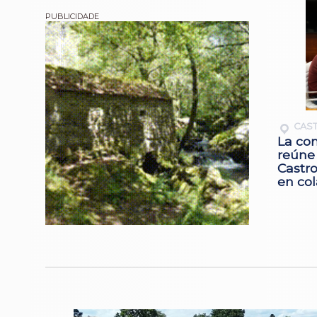
CAST
La con
reúne 
Castro
en co