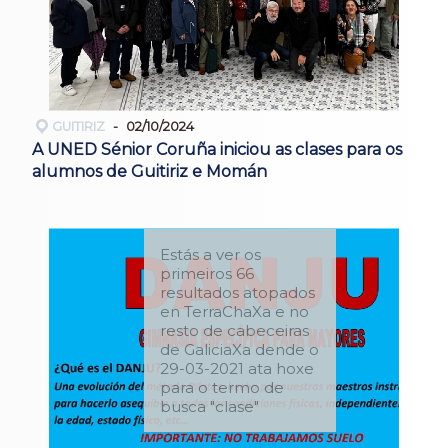
GUITIRIZ
02/10/2024
A UNED Sénior Coruña iniciou as clases para os
alumnos de Guitiriz e Momán
Estás a ver os
primeiros 66
resultados atopados
en TerraChaXa e no
resto de cabeceiras
de GaliciaXa dende o
29-03-2021 ata hoxe
para o termo de
busca "clase"