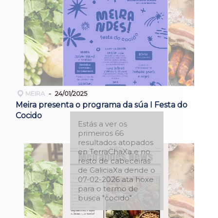
MEIRA
24/01/2025
Meira presenta o programa da súa I Festa do
Cocido
Estás a ver os
primeiros 66
resultados atopados
en TerraChaXa e no
resto de cabeceiras
de GaliciaXa dende o
07-02-2026 ata hoxe
para o termo de
busca "cocido"