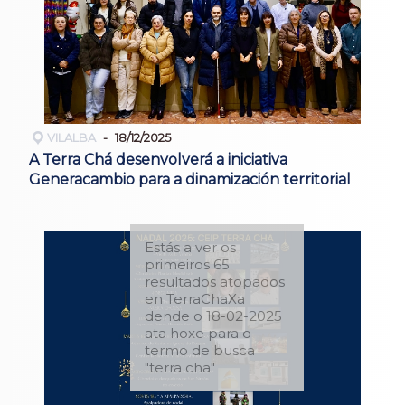
VILALBA
18/12/2025
A Terra Chá desenvolverá a iniciativa
Generacambio para a dinamización territorial
Estás a ver os
primeiros 65
resultados atopados
en TerraChaXa
dende o 18-02-2025
ata hoxe para o
termo de busca
"terra cha"