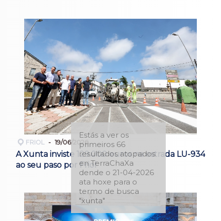
Estás a ver os
FRIOL
19/06/2026
primeiros 66
resultados atopados
A Xunta inviste 129.000 euros na estrada LU-934
en TerraChaXa
ao seu paso por Friol
dende o 21-04-2026
ata hoxe para o
termo de busca
"xunta"