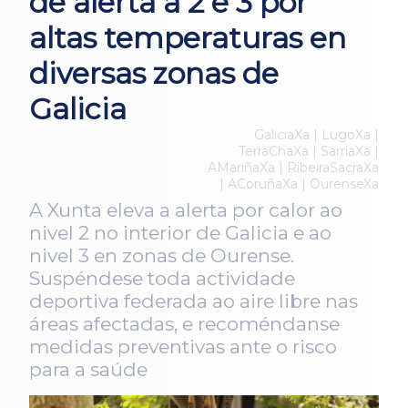
de alerta a 2 e 3 por
altas temperaturas en
diversas zonas de
Galicia
GaliciaXa | LugoXa |
TerraChaXa | SarriaXa |
AMariñaXa | RibeiraSacraXa
| ACoruñaXa | OurenseXa
A Xunta eleva a alerta por calor ao
nivel 2 no interior de Galicia e ao
nivel 3 en zonas de Ourense.
Suspéndese toda actividade
deportiva federada ao aire libre nas
áreas afectadas, e recoméndanse
medidas preventivas ante o risco
para a saúde