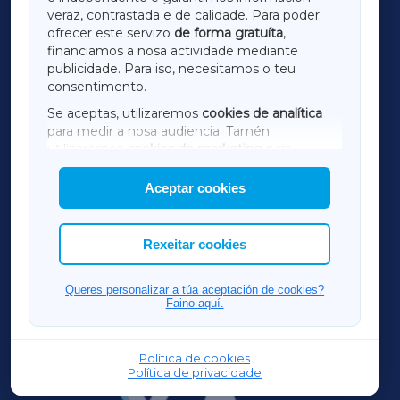
LUGOXA
veraz, contrastada e de calidade. Para poder
ofrecer este servizo
de forma gratuíta
,
financiamos a nosa actividade mediante
TERRACHAXA
publicidade. Para iso, necesitamos o teu
consentimento.
SARRIAXA
Se aceptas, utilizaremos
cookies de analítica
para medir a nosa audiencia. Tamén
AMARIÑAXA
utilizaremos
cookies de marketing
para
mostrar publicidade de terceiros.
Aceptar cookies
RIBEIRASACRAXA
Así mesmo, podes personalizar a elección das
cookies que desexas permitir.
ACORUÑAXA
Rexeitar cookies
FERROLXA
Queres personalizar a túa aceptación de cookies?
Faino aquí.
OURENSEXA
Política de cookies
Política de privacidade