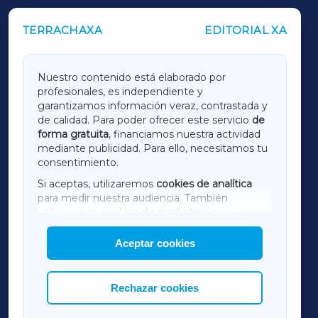
TERRACHAXA
EDITORIAL XA
OUTROS PERIÓDICOS
GALICIAXA
Nuestro contenido está elaborado por
profesionales, es independiente y
LUGOXA
garantizamos información veraz, contrastada y
de calidad. Para poder ofrecer este servicio
de
forma gratuita
, financiamos nuestra actividad
TERRACHAXA
mediante publicidad. Para ello, necesitamos tu
consentimiento.
SARRIAXA
Si aceptas, utilizaremos
cookies de analítica
para medir nuestra audiencia. También
AMARIÑAXA
utilizaremos
cookies de marketing
para
mostrar publicidad de terceros.
Aceptar cookies
RIBEIRASACRAXA
Asimismo, puedes personalizar la elección de
las cookies que deseas permitir.
ACORUÑAXA
Rechazar cookies