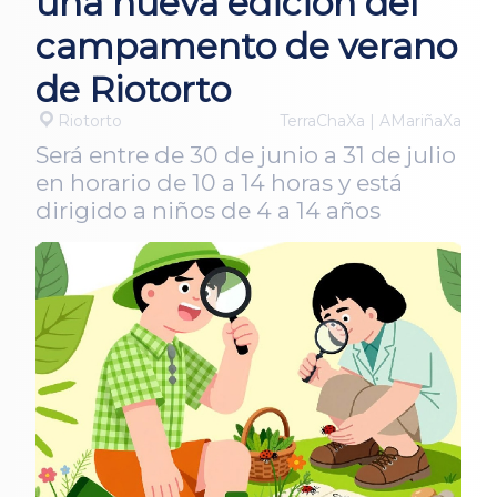
una nueva edición del
campamento de verano
de Riotorto
Riotorto
TerraChaXa | AMariñaXa
Será entre de 30 de junio a 31 de julio
en horario de 10 a 14 horas y está
dirigido a niños de 4 a 14 años