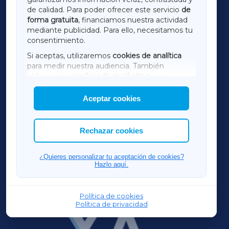
de calidad. Para poder ofrecer este servicio
de
forma gratuita
, financiamos nuestra actividad
TERRACHAXA
mediante publicidad. Para ello, necesitamos tu
consentimiento.
SARRIAXA
Si aceptas, utilizaremos
cookies de analítica
para medir nuestra audiencia. También
AMARIÑAXA
utilizaremos
cookies de marketing
para
mostrar publicidad de terceros.
Aceptar cookies
RIBEIRASACRAXA
Asimismo, puedes personalizar la elección de
las cookies que deseas permitir.
ACORUÑAXA
Rechazar cookies
FERROLXA
¿Quieres personalizar tu aceptación de cookies?
Hazlo aquí.
OURENSEXA
Política de cookies
Política de privacidad