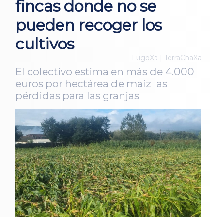
fincas donde no se
pueden recoger los
cultivos
LugoXa | TerraChaXa
El colectivo estima en más de 4.000
euros por hectárea de maíz las
pérdidas para las granjas