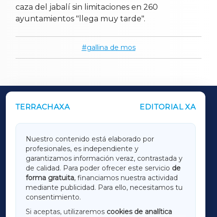
caza del jabalí sin limitaciones en 260
ayuntamientos "llega muy tarde".
gallina de mos
TERRACHAXA
EDITORIAL XA
OUTROS PERIÓDICOS
GALICIAXA
Nuestro contenido está elaborado por
profesionales, es independiente y
LUGOXA
garantizamos información veraz, contrastada y
de calidad. Para poder ofrecer este servicio
de
forma gratuita
, financiamos nuestra actividad
TERRACHAXA
mediante publicidad. Para ello, necesitamos tu
consentimiento.
SARRIAXA
Si aceptas, utilizaremos
cookies de analítica