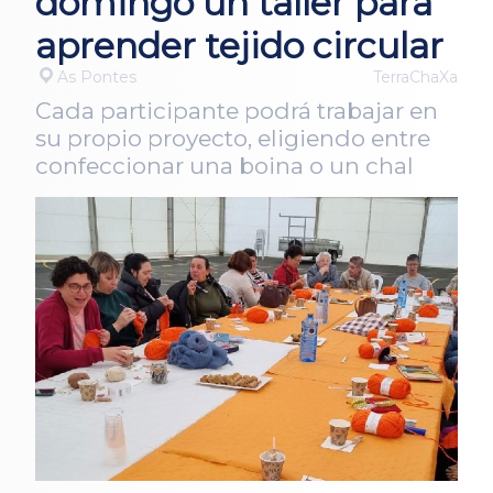
domingo un taller para
aprender tejido circular
As Pontes
TerraChaXa
Cada participante podrá trabajar en
su propio proyecto, eligiendo entre
confeccionar una boina o un chal