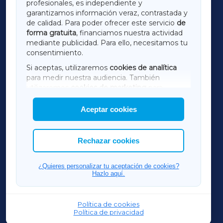
profesionales, es independiente y
LUGOXA
garantizamos información veraz, contrastada y
de calidad. Para poder ofrecer este servicio
de
forma gratuita
, financiamos nuestra actividad
TERRACHAXA
mediante publicidad. Para ello, necesitamos tu
consentimiento.
SARRIAXA
Si aceptas, utilizaremos
cookies de analítica
para medir nuestra audiencia. También
AMARIÑAXA
utilizaremos
cookies de marketing
para
mostrar publicidad de terceros.
Aceptar cookies
RIBEIRASACRAXA
Asimismo, puedes personalizar la elección de
las cookies que deseas permitir.
ACORUÑAXA
Rechazar cookies
FERROLXA
¿Quieres personalizar tu aceptación de cookies?
Hazlo aquí.
OURENSEXA
Política de cookies
Política de privacidad