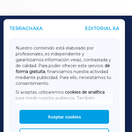
TERRACHAXA
EDITORIAL XA
OUTROS PERIÓDICOS
GALICIAXA
Nuestro contenido está elaborado por
profesionales, es independiente y
LUGOXA
garantizamos información veraz, contrastada y
de calidad. Para poder ofrecer este servicio
de
forma gratuita
, financiamos nuestra actividad
TERRACHAXA
mediante publicidad. Para ello, necesitamos tu
consentimiento.
SARRIAXA
Si aceptas, utilizaremos
cookies de analítica
para medir nuestra audiencia. También
AMARIÑAXA
utilizaremos
cookies de marketing
para
mostrar publicidad de terceros.
Aceptar cookies
RIBEIRASACRAXA
Asimismo, puedes personalizar la elección de
las cookies que deseas permitir.