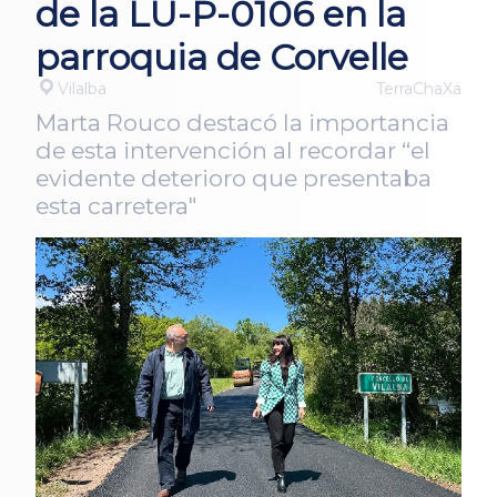
de la LU-P-0106 en la
parroquia de Corvelle
Vilalba
TerraChaXa
Marta Rouco destacó la importancia
de esta intervención al recordar “el
evidente deterioro que presentaba
esta carretera"