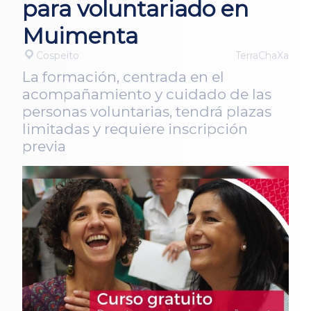
para voluntariado en
Muimenta
Cospeito
TerraChaXa
La formación, centrada en el
acompañamiento y cuidado de las
personas voluntarias, tendrá plazas
limitadas y requiere inscripción
previa