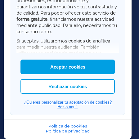
profesionales, es independiente y
LUGOXA
garantizamos información veraz, contrastada y
de calidad. Para poder ofrecer este servicio
de
forma gratuita
, financiamos nuestra actividad
TERRACHAXA
mediante publicidad. Para ello, necesitamos tu
consentimiento.
SARRIAXA
Si aceptas, utilizaremos
cookies de analítica
para medir nuestra audiencia. También
AMARIÑAXA
utilizaremos
cookies de marketing
para
mostrar publicidad de terceros.
Aceptar cookies
RIBEIRASACRAXA
Asimismo, puedes personalizar la elección de
las cookies que deseas permitir.
ACORUÑAXA
Rechazar cookies
FERROLXA
¿Quieres personalizar tu aceptación de cookies?
Hazlo aquí.
OURENSEXA
Política de cookies
Política de privacidad