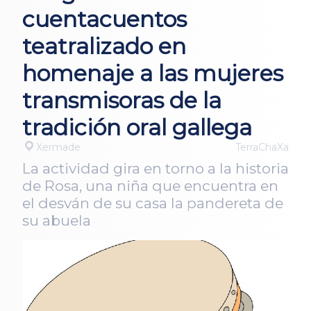
cuentacuentos
teatralizado en
homenaje a las mujeres
transmisoras de la
tradición oral gallega
Xermade
TerraChaXa
La actividad gira en torno a la historia
de Rosa, una niña que encuentra en
el desván de su casa la pandereta de
su abuela