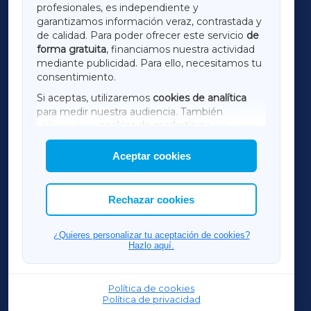
profesionales, es independiente y
LUGOXA
garantizamos información veraz, contrastada y
de calidad. Para poder ofrecer este servicio
de
forma gratuita
, financiamos nuestra actividad
TERRACHAXA
mediante publicidad. Para ello, necesitamos tu
consentimiento.
SARRIAXA
Si aceptas, utilizaremos
cookies de analítica
para medir nuestra audiencia. También
AMARIÑAXA
utilizaremos
cookies de marketing
para
mostrar publicidad de terceros.
Aceptar cookies
RIBEIRASACRAXA
Asimismo, puedes personalizar la elección de
las cookies que deseas permitir.
ACORUÑAXA
Rechazar cookies
FERROLXA
¿Quieres personalizar tu aceptación de cookies?
Hazlo aquí.
OURENSEXA
Política de cookies
Política de privacidad