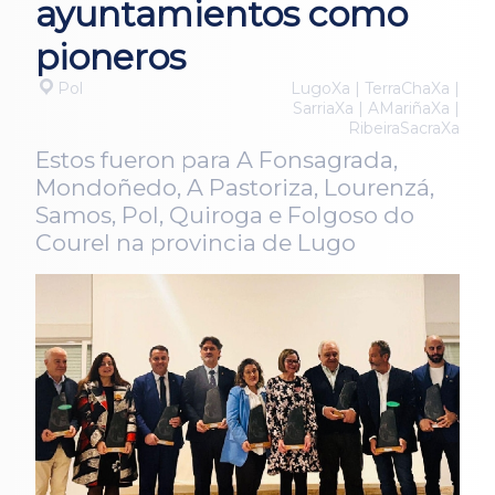
ayuntamientos como
pioneros
Pol
LugoXa | TerraChaXa |
SarriaXa | AMariñaXa |
RibeiraSacraXa
Estos fueron para A Fonsagrada,
Mondoñedo, A Pastoriza, Lourenzá,
Samos, Pol, Quiroga e Folgoso do
Courel na provincia de Lugo