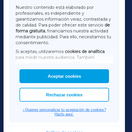
GALICIAXA
Nuestro contenido está elaborado por
profesionales, es independiente y
LUGOXA
garantizamos información veraz, contrastada y
de calidad. Para poder ofrecer este servicio
de
forma gratuita
, financiamos nuestra actividad
TERRACHAXA
mediante publicidad. Para ello, necesitamos tu
consentimiento.
SARRIAXA
Si aceptas, utilizaremos
cookies de analítica
para medir nuestra audiencia. También
AMARIÑAXA
utilizaremos
cookies de marketing
para
mostrar publicidad de terceros.
Aceptar cookies
RIBEIRASACRAXA
Asimismo, puedes personalizar la elección de
las cookies que deseas permitir.
ACORUÑAXA
Rechazar cookies
FERROLXA
¿Quieres personalizar tu aceptación de cookies?
Hazlo aquí.
OURENSEXA