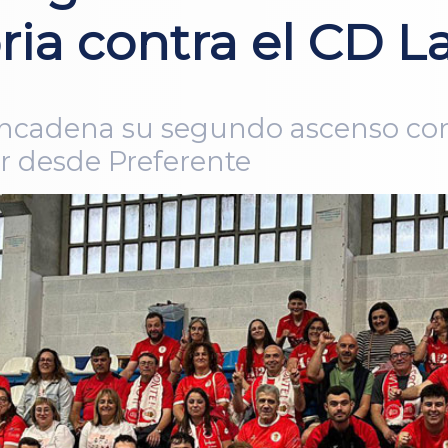
ria contra el CD La
 encadena su segundo ascenso con
 desde Preferente