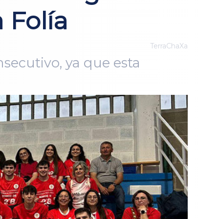
 Folía
TerraChaXa
secutivo, ya que esta