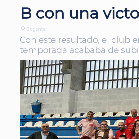
B con una victo
Begonte
Con este resultado, el club
temporada acababa de subir