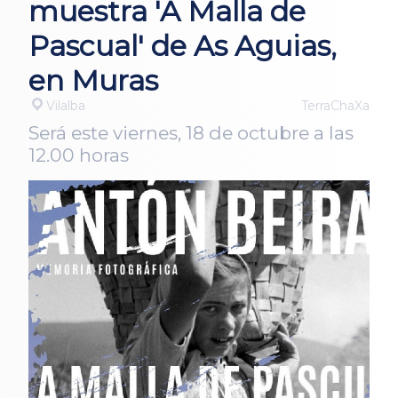
muestra 'A Malla de
Pascual' de As Aguias,
en Muras
Vilalba
TerraChaXa
Será este viernes, 18 de octubre a las
12.00 horas