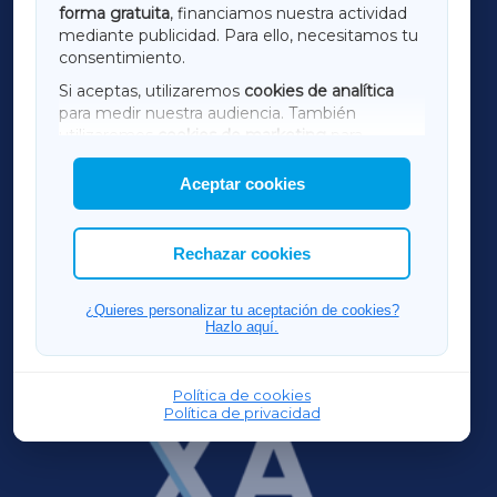
forma gratuita
, financiamos nuestra actividad
TERRACHAXA
mediante publicidad. Para ello, necesitamos tu
consentimiento.
SARRIAXA
Si aceptas, utilizaremos
cookies de analítica
para medir nuestra audiencia. También
AMARIÑAXA
utilizaremos
cookies de marketing
para
mostrar publicidad de terceros.
Aceptar cookies
RIBEIRASACRAXA
Asimismo, puedes personalizar la elección de
las cookies que deseas permitir.
ACORUÑAXA
Rechazar cookies
FERROLXA
¿Quieres personalizar tu aceptación de cookies?
Hazlo aquí.
OURENSEXA
Política de cookies
Política de privacidad