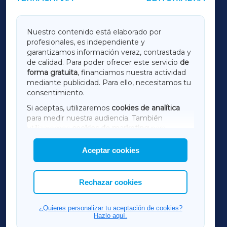
GALICIAXA
Nuestro contenido está elaborado por
profesionales, es independiente y
LUGOXA
garantizamos información veraz, contrastada y
de calidad. Para poder ofrecer este servicio
de
forma gratuita
, financiamos nuestra actividad
TERRACHAXA
mediante publicidad. Para ello, necesitamos tu
consentimiento.
SARRIAXA
Si aceptas, utilizaremos
cookies de analítica
para medir nuestra audiencia. También
AMARIÑAXA
utilizaremos
cookies de marketing
para
mostrar publicidad de terceros.
Aceptar cookies
RIBEIRASACRAXA
Asimismo, puedes personalizar la elección de
las cookies que deseas permitir.
ACORUÑAXA
Rechazar cookies
FERROLXA
¿Quieres personalizar tu aceptación de cookies?
Hazlo aquí.