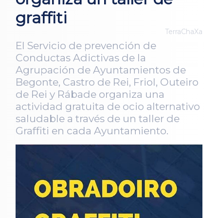
graffiti
TerraChaXa
El Servicio de prevención de
Conductas Adictivas de la
Agrupación de Ayuntamientos de
Begonte, Castro de Rei, Friol, Outeiro
de Rei y Rábade organiza una
actividad gratuita de ocio alternativo
saludable a través de un taller de
Graffiti en cada Ayuntamiento.