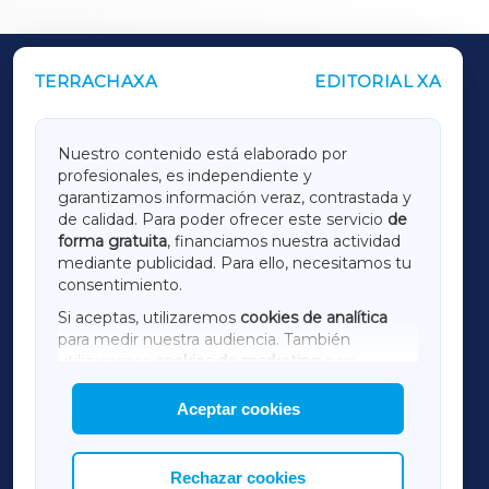
TERRACHAXA
EDITORIAL XA
OUTROS PERIÓDICOS
GALICIAXA
Nuestro contenido está elaborado por
profesionales, es independiente y
LUGOXA
garantizamos información veraz, contrastada y
de calidad. Para poder ofrecer este servicio
de
forma gratuita
, financiamos nuestra actividad
TERRACHAXA
mediante publicidad. Para ello, necesitamos tu
consentimiento.
SARRIAXA
Si aceptas, utilizaremos
cookies de analítica
para medir nuestra audiencia. También
AMARIÑAXA
utilizaremos
cookies de marketing
para
mostrar publicidad de terceros.
Aceptar cookies
RIBEIRASACRAXA
Asimismo, puedes personalizar la elección de
las cookies que deseas permitir.
ACORUÑAXA
Rechazar cookies