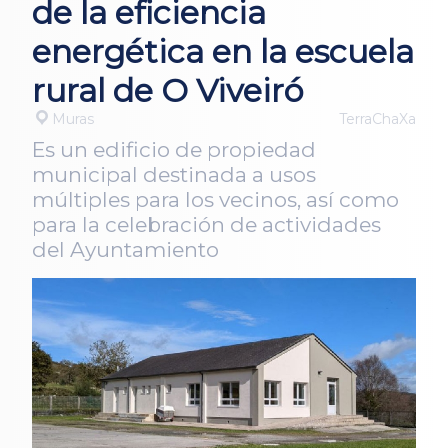
de la eficiencia
energética en la escuela
rural de O Viveiró
Muras
TerraChaXa
Es un edificio de propiedad
municipal destinada a usos
múltiples para los vecinos, así como
para la celebración de actividades
del Ayuntamiento