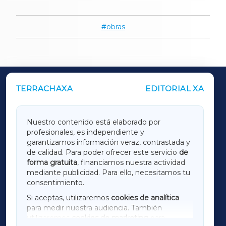
obras
TERRACHAXA
EDITORIAL XA
OUTROS PERIÓDICOS
GALICIAXA
Nuestro contenido está elaborado por
profesionales, es independiente y
LUGOXA
garantizamos información veraz, contrastada y
de calidad. Para poder ofrecer este servicio
de
forma gratuita
, financiamos nuestra actividad
TERRACHAXA
mediante publicidad. Para ello, necesitamos tu
consentimiento.
SARRIAXA
Si aceptas, utilizaremos
cookies de analítica
para medir nuestra audiencia. También
AMARIÑAXA
utilizaremos
cookies de marketing
para