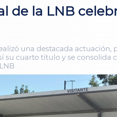
al de la LNB celeb
realizó una destacada actuación, 
así su cuarto título y se consolid
a LNB