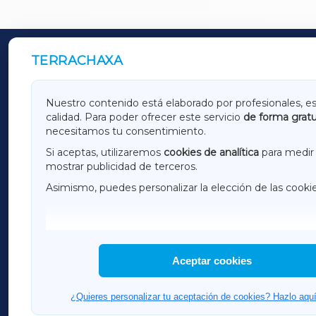
TERRACHAXA
OUTROS PERIÓDICOS
GALICIAXA
LUGOX
Nuestro contenido está elaborado por profesionales, e
calidad. Para poder ofrecer este servicio
de forma gratu
AMARIÑAXA
RIBEIR
necesitamos tu consentimiento.
OURENSEXA
Si aceptas, utilizaremos
cookies de analítica
para medir 
mostrar publicidad de terceros.
Asimismo, puedes personalizar la elección de las cooki
F
I
H
Aceptar cookies
¿Quieres personalizar tu aceptación de cookies? Hazlo aquí