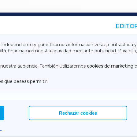
EDITOR
A
TERRACHAXA
s independiente y garantizamos información veraz, contrastada y
ita
, financiamos nuestra actividad mediante publicidad. Para ello,
ASACRAXA
ACORUÑAXA
nuestra audiencia. También utilizaremos
cookies de marketing
p
es que deseas permitir.
ACEBOOK
CONTACTO
NSTAGRAM
EMEROTECA
Rechazar cookies
.