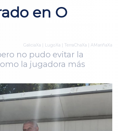
rado en O
GaliciaXa | LugoXa | TerraChaXa | AMariñaXa
pero no pudo evitar la
a como la jugadora más