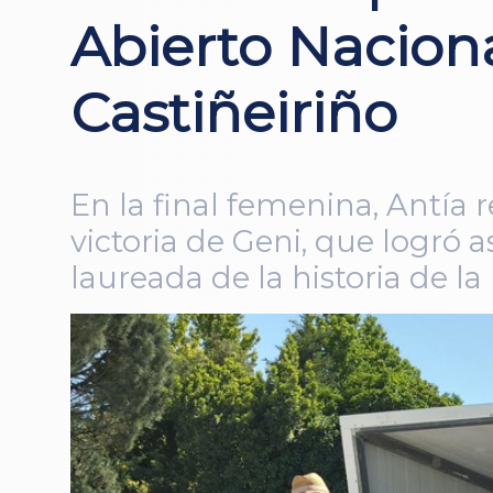
Abierto Nacion
Castiñeiriño
En la final femenina, Antía 
victoria de Geni, que logró 
laureada de la historia de l