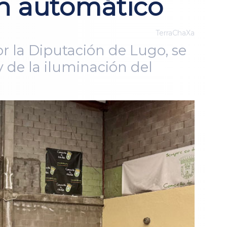
ón automático
TerraChaXa
r la Diputación de Lugo, se
y de la iluminación del