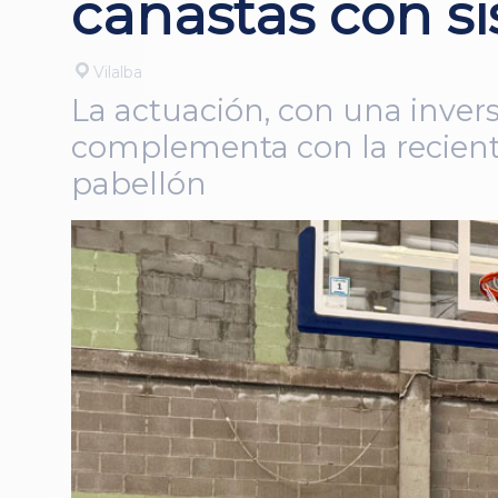
canastas con s
Vilalba
La actuación, con una invers
complementa con la reciente 
pabellón