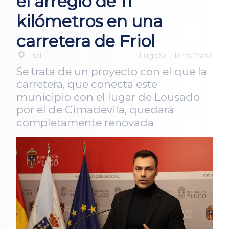
el arreglo de 11
kilómetros en una
carretera de Friol
Friol
LugoXa | TerraChaXa
Se trata de un proyecto con el que la
carretera, que conecta este
municipio con el lugar de Lousado
por el de Cimadevila, quedará
completamente renovada