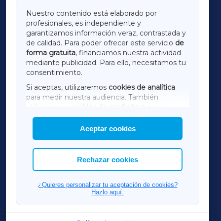
GALICIAXA
Nuestro contenido está elaborado por
profesionales, es independiente y
LUGOXA
garantizamos información veraz, contrastada y
de calidad. Para poder ofrecer este servicio
de
forma gratuita
, financiamos nuestra actividad
TERRACHAXA
mediante publicidad. Para ello, necesitamos tu
consentimiento.
SARRIAXA
Si aceptas, utilizaremos
cookies de analítica
para medir nuestra audiencia. También
AMARIÑAXA
utilizaremos
cookies de marketing
para
mostrar publicidad de terceros.
Aceptar cookies
RIBEIRASACRAXA
Asimismo, puedes personalizar la elección de
las cookies que deseas permitir.
ACORUÑAXA
Rechazar cookies
FERROLXA
¿Quieres personalizar tu aceptación de cookies?
Hazlo aquí.
OURENSEXA