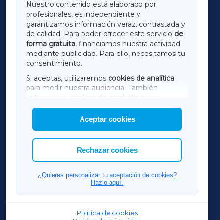
Nuestro contenido está elaborado por
profesionales, es independiente y
LUGOXA
garantizamos información veraz, contrastada y
de calidad. Para poder ofrecer este servicio
de
forma gratuita
, financiamos nuestra actividad
TERRACHAXA
mediante publicidad. Para ello, necesitamos tu
consentimiento.
SARRIAXA
Si aceptas, utilizaremos
cookies de analítica
para medir nuestra audiencia. También
AMARIÑAXA
utilizaremos
cookies de marketing
para
mostrar publicidad de terceros.
Aceptar cookies
RIBEIRASACRAXA
Asimismo, puedes personalizar la elección de
las cookies que deseas permitir.
ACORUÑAXA
Rechazar cookies
FERROLXA
¿Quieres personalizar tu aceptación de cookies?
Hazlo aquí.
OURENSEXA
Política de cookies