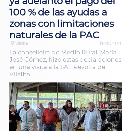
ya adelantó el pago del
100 % de las ayudas a
zonas con limitaciones
naturales de la PAC
Vilalba
TerraChaXa
La conselleira do Medio Rural, María
José Gómez, hizo estas declaraciones
en una visita a la SAT Revolta de
Vilalba