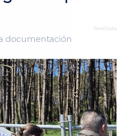
TerraChaXa
 la documentación