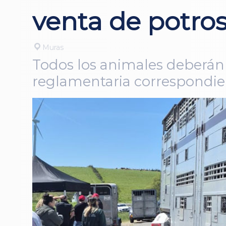
venta de potro
Muras
Todos los animales deberán 
reglamentaria correspondie