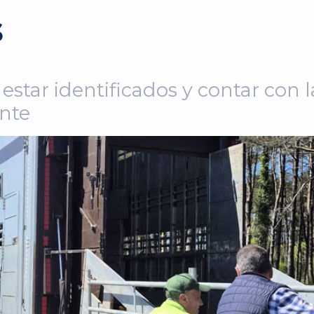
s
estar identificados y contar con
nte