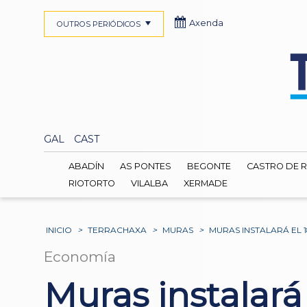
Axenda
OUTROS PERIÓDICOS
GAL
CAST
ABADÍN
AS PONTES
BEGONTE
CASTRO DE R
RIOTORTO
VILALBA
XERMADE
INICIO
>
TERRACHAXA
>
MURAS
>
MURAS INSTALARÁ EL 
Economía
Muras instalará 