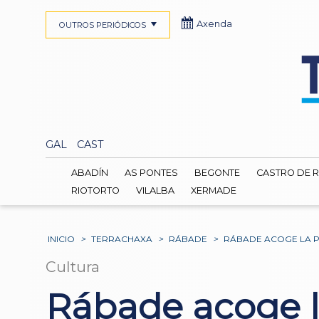
Axenda
OUTROS PERIÓDICOS
GAL
CAST
ABADÍN
AS PONTES
BEGONTE
CASTRO DE R
RIOTORTO
VILALBA
XERMADE
INICIO
>
TERRACHAXA
>
RÁBADE
>
RÁBADE ACOGE LA P
Cultura
Rábade acoge l