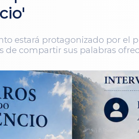
cio'
to estará protagonizado por el pr
s de compartir sus palabras ofrec