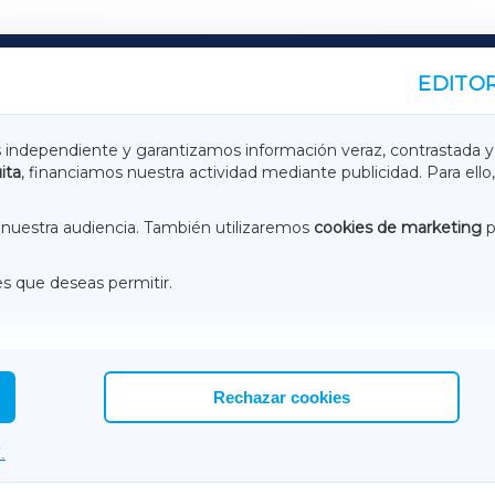
EDITOR
A
TERRACHAXA
s independiente y garantizamos información veraz, contrastada y
ita
, financiamos nuestra actividad mediante publicidad. Para ello,
ASACRAXA
ACORUÑAXA
nuestra audiencia. También utilizaremos
cookies de marketing
p
es que deseas permitir.
ACEBOOK
CONTACTO
NSTAGRAM
EMEROTECA
Rechazar cookies
.