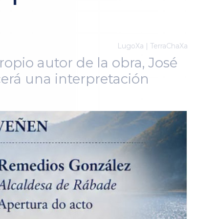
LugoXa | TerraChaXa
opio autor de la obra, José
erá una interpretación