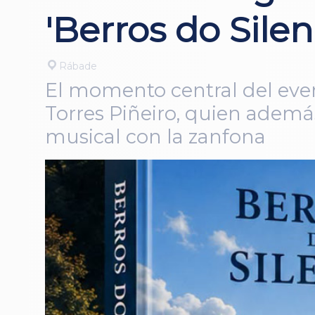
'Berros do Silen
Rábade
El momento central del even
Torres Piñeiro, quien ademá
musical con la zanfona