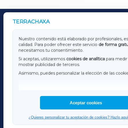
TERRACHAXA
OUTROS PERIÓDICOS
GALICIAXA
LUGOX
Nuestro contenido está elaborado por profesionales, e
calidad. Para poder ofrecer este servicio
de forma gratu
AMARIÑAXA
RIBEIR
necesitamos tu consentimiento.
OURENSEXA
Si aceptas, utilizaremos
cookies de analítica
para medir 
mostrar publicidad de terceros.
Asimismo, puedes personalizar la elección de las cooki
F
I
H
Aceptar cookies
¿Quieres personalizar tu aceptación de cookies? Hazlo aquí