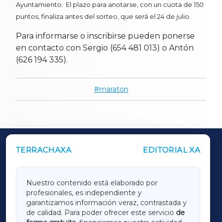
Ayuntamiento. El plazo para anotarse, con un cuota de 150
puntos, finaliza antes del sorteo, que será el 24 de julio.
Para informarse o inscribirse pueden ponerse
en contacto con Sergio (654 481 013) o Antón
(626 194 335).
maraton
TERRACHAXA
EDITORIAL XA
OUTROS PERIÓDICOS
GALICIAXA
Nuestro contenido está elaborado por
profesionales, es independiente y
LUGOXA
garantizamos información veraz, contrastada y
de calidad. Para poder ofrecer este servicio
de