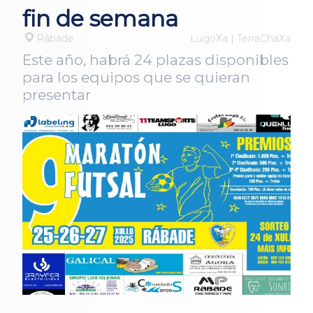
fin de semana
Rábade
LugoXa | TerraChaXa
Este año, habrá 24 plazas disponibles
para los equipos que se quieran
presentar