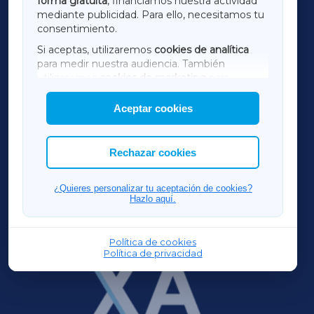
forma gratuita
, financiamos nuestra actividad
TERRACHAXA
mediante publicidad. Para ello, necesitamos tu
consentimiento.
SARRIAXA
Si aceptas, utilizaremos
cookies de analítica
para medir nuestra audiencia. También
AMARIÑAXA
utilizaremos
cookies de marketing
para
mostrar publicidad de terceros.
Aceptar cookies
RIBEIRASACRAXA
Asimismo, puedes personalizar la elección de
las cookies que deseas permitir.
ACORUÑAXA
Rechazar cookies
FERROLXA
¿Quieres personalizar tu aceptación de cookies?
Hazlo aquí.
OURENSEXA
Política de cookies
Política de privacidad