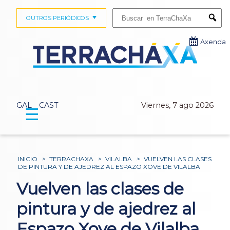
Buscar:
OUTROS PERIÓDICOS
Submi
Axenda
GAL
CAST
Viernes, 7 ago 2026
☰
INICIO
>
TERRACHAXA
>
VILALBA
>
VUELVEN LAS CLASES
DE PINTURA Y DE AJEDREZ AL ESPAZO XOVE DE VILALBA
Vuelven las clases de
pintura y de ajedrez al
Espazo Xove de Vilalba