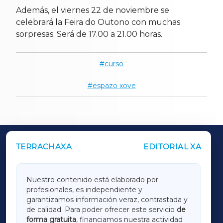
Además, el viernes 22 de noviembre se
celebrará la Feira do Outono con muchas
sorpresas. Será de 17.00 a 21.00 horas.
curso
espazo xove
TERRACHAXA
EDITORIAL XA
OUTROS PERIÓDICOS
GALICIAXA
Nuestro contenido está elaborado por
profesionales, es independiente y
LUGOXA
garantizamos información veraz, contrastada y
de calidad. Para poder ofrecer este servicio
de
forma gratuita
, financiamos nuestra actividad
TERRACHAXA