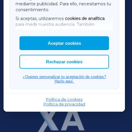
mediante publicidad. Para ello, necesitamos tu
consentimiento.
SARRIAXA
Si aceptas, utilizaremos
cookies de analítica
para medir nuestra audiencia. También
AMARIÑAXA
utilizaremos
cookies de marketing
para
mostrar publicidad de terceros.
Aceptar cookies
RIBEIRASACRAXA
Asimismo, puedes personalizar la elección de
las cookies que deseas permitir.
ACORUÑAXA
Rechazar cookies
FERROLXA
¿Quieres personalizar tu aceptación de cookies?
Hazlo aquí.
OURENSEXA
Política de cookies
Política de privacidad