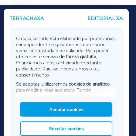
TERRACHAXA
EDITORIAL XA
OUTROS PERIÓDICOS
GALICIAXA
O noso contido está elaborado por profesionais,
é independente e garantimos información
LUGOXA
veraz, contrastada e de calidade. Para poder
ofrecer este servizo
de forma gratuíta
,
financiamos a nosa actividade mediante
TERRACHAXA
publicidade. Para iso, necesitamos o teu
consentimento.
SARRIAXA
Se aceptas, utilizaremos
cookies de analítica
para medir a nosa audiencia. Tamén
AMARIÑAXA
utilizaremos
cookies de marketing
para
mostrar publicidade de terceiros.
Aceptar cookies
RIBEIRASACRAXA
Así mesmo, podes personalizar a elección das
cookies que desexas permitir.
ACORUÑAXA
Rexeitar cookies