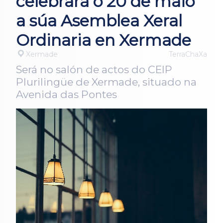
celebrará o 20 de maio
a súa Asemblea Xeral
Ordinaria en Xermade
Xermade
TerraChaXa
Será no salón de actos do CEIP
Plurilingüe de Xermade, situado na
Avenida das Pontes