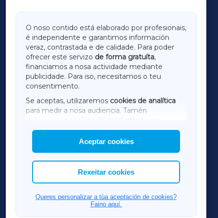
GALICIAXA
O noso contido está elaborado por profesionais,
é independente e garantimos información
LUGOXA
veraz, contrastada e de calidade. Para poder
ofrecer este servizo
de forma gratuíta
,
financiamos a nosa actividade mediante
TERRACHAXA
publicidade. Para iso, necesitamos o teu
consentimento.
SARRIAXA
Se aceptas, utilizaremos
cookies de analítica
para medir a nosa audiencia. Tamén
AMARIÑAXA
utilizaremos
cookies de marketing
para
mostrar publicidade de terceiros.
Aceptar cookies
RIBEIRASACRAXA
Así mesmo, podes personalizar a elección das
cookies que desexas permitir.
ACORUÑAXA
Rexeitar cookies
FERROLXA
Queres personalizar a túa aceptación de cookies?
Faino aquí.
OURENSEXA