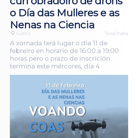
cun obradoiro de drons
o Día das Mulleres e as
Nenas na Ciencia
Guitiriz
TerraChaXa
A xornada terá lugar o día 11 de
febreiro en horario de 16:00 a 19:00
horas pero o prazo de inscrición
termina este mércores, día 4