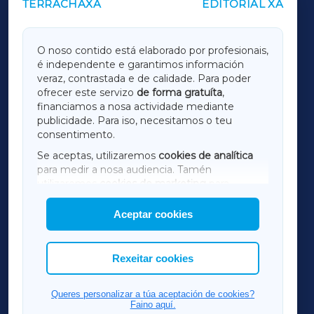
TERRACHAXA
EDITORIAL XA
OUTROS PERIÓDICOS
GALICIAXA
O noso contido está elaborado por profesionais,
é independente e garantimos información
LUGOXA
veraz, contrastada e de calidade. Para poder
ofrecer este servizo
de forma gratuíta
,
financiamos a nosa actividade mediante
TERRACHAXA
publicidade. Para iso, necesitamos o teu
consentimento.
SARRIAXA
Se aceptas, utilizaremos
cookies de analítica
para medir a nosa audiencia. Tamén
AMARIÑAXA
utilizaremos
cookies de marketing
para
mostrar publicidade de terceiros.
Aceptar cookies
RIBEIRASACRAXA
Así mesmo, podes personalizar a elección das
cookies que desexas permitir.
ACORUÑAXA
Rexeitar cookies
FERROLXA
Queres personalizar a túa aceptación de cookies?
Faino aquí.