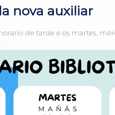
a nova auxiliar
 horario de tarde e os martes, mér