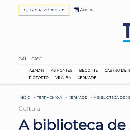
Axenda
OUTROS PERIÓDICOS
GAL
CAST
ABADÍN
AS PONTES
BEGONTE
CASTRO DE R
RIOTORTO
VILALBA
XERMADE
INICIO
>
TERRACHAXA
>
XERMADE
>
A BIBLIOTECA DE 
Cultura
A biblioteca de