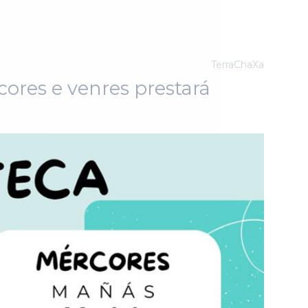
TerraChaXa
cores e venres prestará