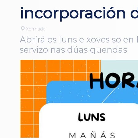
incorporación d
Xermade
Abrirá os luns e xoves so en
servizo nas dúas quendas