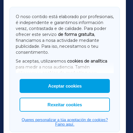
GALICIAXA
O noso contido está elaborado por profesionais,
é independente e garantimos información
LUGOXA
veraz, contrastada e de calidade. Para poder
ofrecer este servizo
de forma gratuíta
,
financiamos a nosa actividade mediante
TERRACHAXA
publicidade. Para iso, necesitamos o teu
consentimento.
SARRIAXA
Se aceptas, utilizaremos
cookies de analítica
para medir a nosa audiencia. Tamén
AMARIÑAXA
utilizaremos
cookies de marketing
para
mostrar publicidade de terceiros.
Aceptar cookies
RIBEIRASACRAXA
Así mesmo, podes personalizar a elección das
cookies que desexas permitir.
ACORUÑAXA
Rexeitar cookies
FERROLXA
Queres personalizar a túa aceptación de cookies?
Faino aquí.
OURENSEXA