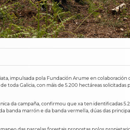
iata, impulsada pola Fundación Arume en colaboración co
e toda Galicia, con máis de 5.200 hectáreas solicitadas 
ica da campaña, confirmou que xa ten identificadas 5.2
l da banda marrón e da banda vermella, dúas das princip
e mapeo das parcelas forestais propostas polos propietar