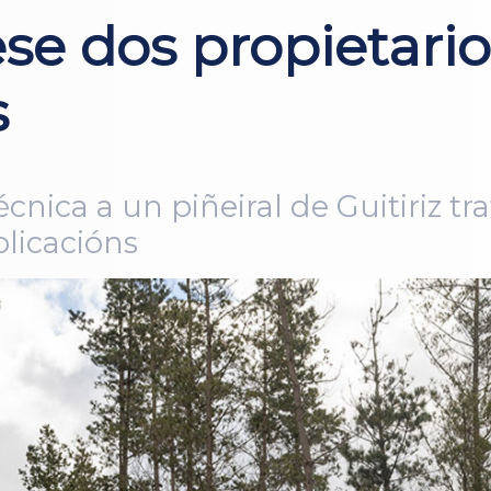
ese dos propietari
s
cnica a un piñeiral de Guitiriz t
licacións