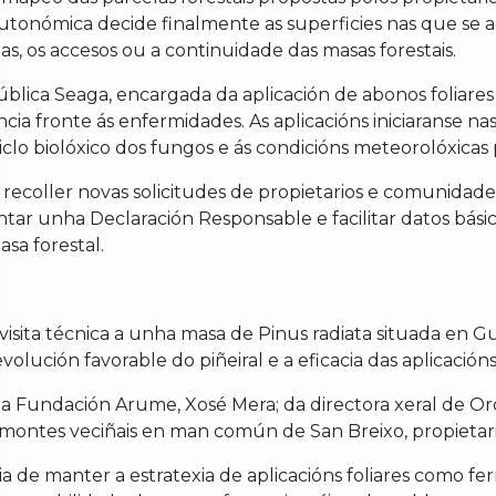
utonómica decide finalmente as superficies nas que se ac
rias, os accesos ou a continuidade das masas forestais.
lica Seaga, encargada da aplicación de abonos foliares 
ia fronte ás enfermidades. As aplicacións iniciaranse na
o biolóxico dos fungos e ás condicións meteorolóxicas p
coller novas solicitudes de propietarios e comunidade
r unha Declaración Responsable e facilitar datos básicos
sa forestal.
ita técnica a unha masa de Pinus radiata situada en Gui
lución favorable do piñeiral e a eficacia das aplicacións
da Fundación Arume, Xosé Mera; da directora xeral de Orde
ntes veciñais en man común de San Breixo, propietaria 
de manter a estratexia de aplicacións foliares como ferr