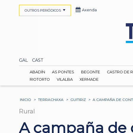
Axenda
OUTROS PERIÓDICOS
GAL
CAST
ABADÍN
AS PONTES
BEGONTE
CASTRO DE R
RIOTORTO
VILALBA
XERMADE
INICIO
>
TERRACHAXA
>
GUITIRIZ
>
A CAMPAÑA DE CONTR
Rural
A campaña de c