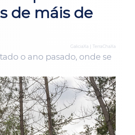
os de máis de
GaliciaXa | TerraChaXa
ratado o ano pasado, onde se