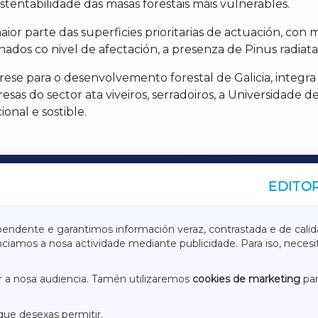
ustentabilidade das masas forestais máis vulnerables.
r parte das superficies prioritarias de actuación, con m
nados co nivel de afectación, a presenza de Pinus radiata
se para o desenvolvemento forestal de Galicia, integra 
esas do sector ata viveiros, serradoiros, a Universidade 
onal e sostible.
EDITOR
A
TERRACHAXA
pendente e garantimos información veraz, contrastada e de calid
anciamos a nosa actividade mediante publicidade. Para iso, neces
ASACRAXA
ACORUÑAXA
 a nosa audiencia. Tamén utilizaremos
cookies de marketing
par
que desexas permitir.