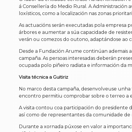
á Consellería do Medio Rural. A Administración a
loxísticos, como a localización nas zonas priorita
As actuacións serán executadas pola empresa púb
árbores e aumentar a súa capacidade de resistenc
verán ou comezos do outono, adaptándose ao cicl
Desde a Fundación Arume continúan ademais a re
campaña. As persoas interesadas deberán presenta
ocupada polo piñeiro radiata e información da ma
Visita técnica a Guitiriz
No marco desta campaña, desenvolveuse unha vis
encontro permitiu comprobar sobre o terreo a evo
A visita contou coa participación do presidente 
así como de representantes da comunidade de mo
Durante a xornada púxose en valor a importancia 