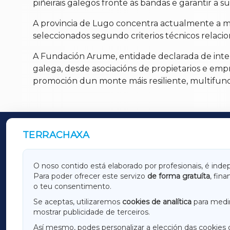
piñeirais galegos fronte ás bandas e garantir a s
A provincia de Lugo concentra actualmente a maio
seleccionados segundo criterios técnicos relacio
A Fundación Arume, entidade declarada de intere
galega, desde asociacións de propietarios e empr
promoción dun monte máis resiliente, multifunci
TERRACHAXA
OUTROS PERIÓDICOS
GALICIAXA
LUGOX
O noso contido está elaborado por profesionais, é inde
Para poder ofrecer este servizo
de forma gratuíta
, fin
AMARIÑAXA
RIBEIR
o teu consentimento.
OURENSEXA
Se aceptas, utilizaremos
cookies de analítica
para medir
mostrar publicidade de terceiros.
Así mesmo, podes personalizar a elección das cookies 