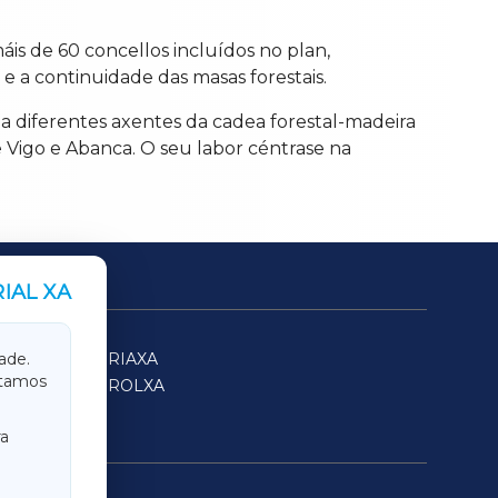
áis de 60 concellos incluídos no plan,
 e a continuidade das masas forestais.
a diferentes axentes da cadea forestal-madeira
de Vigo e Abanca. O seu labor céntrase na
IAL XA
SARRIAXA
ade.
itamos
FERROLXA
a