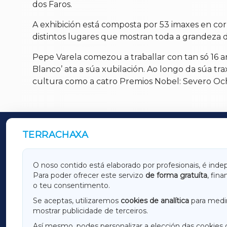
dos Faros.
A exhibición está composta por 53 imaxes en cor
distintos lugares que mostran toda a grandeza de
Pepe Varela comezou a traballar con tan só 16 a
Blanco’ ata a súa xubilación. Ao longo da súa tr
cultura como a catro Premios Nobel: Severo Oc
TERRACHAXA
OUTROS PERIÓDICOS
GALICIAXA
LUGOX
O noso contido está elaborado por profesionais, é inde
Para poder ofrecer este servizo
de forma gratuíta
, fin
AMARIÑAXA
RIBEIR
o teu consentimento.
OURENSEXA
Se aceptas, utilizaremos
cookies de analítica
para medir
mostrar publicidade de terceiros.
Así mesmo, podes personalizar a elección das cookies 