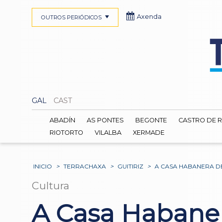
Axenda
OUTROS PERIÓDICOS
GAL
CAST
ABADÍN
AS PONTES
BEGONTE
CASTRO DE R
RIOTORTO
VILALBA
XERMADE
INICIO
>
TERRACHAXA
>
GUITIRIZ
>
A CASA HABANERA DE
Cultura
A Casa Habanera