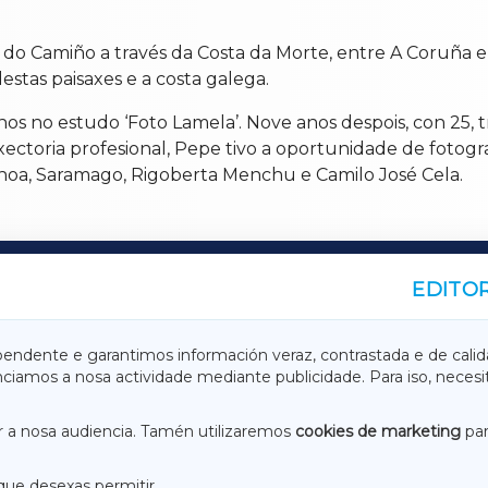
 do Camiño a través da Costa da Morte, entre A Coruña e
stas paisaxes e a costa galega.
nos no estudo ‘Foto Lamela’. Nove anos despois, con 25, 
axectoria profesional, Pepe tivo a oportunidade de fotog
hoa, Saramago, Rigoberta Menchu e Camilo José Cela.
EDITOR
A
TERRACHAXA
pendente e garantimos información veraz, contrastada e de calid
anciamos a nosa actividade mediante publicidade. Para iso, neces
ASACRAXA
ACORUÑAXA
 a nosa audiencia. Tamén utilizaremos
cookies de marketing
par
que desexas permitir.