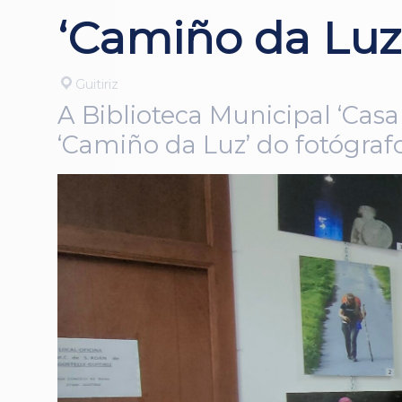
‘Camiño da Luz’
Guitiriz
A Biblioteca Municipal ‘Casa
‘Camiño da Luz’ do fotógraf