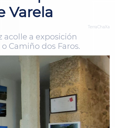
e Varela
TerraChaXa
z acolle a exposición
 o Camiño dos Faros.