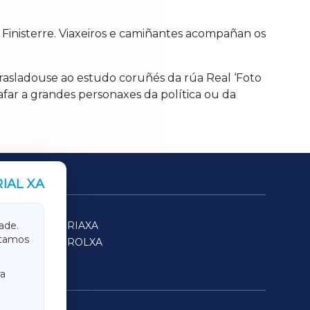
 Finisterre. Viaxeiros e camiñantes acompañan os
trasladouse ao estudo coruñés da rúa Real ‘Foto
rafar a grandes personaxes da política ou da
IAL XA
SARRIAXA
ade.
itamos
FERROLXA
a