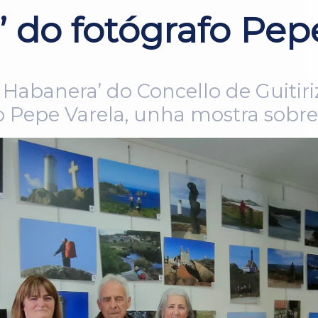
 do fotógrafo Pep
 Habanera’ do Concello de Guitiri
o Pepe Varela, unha mostra sobre