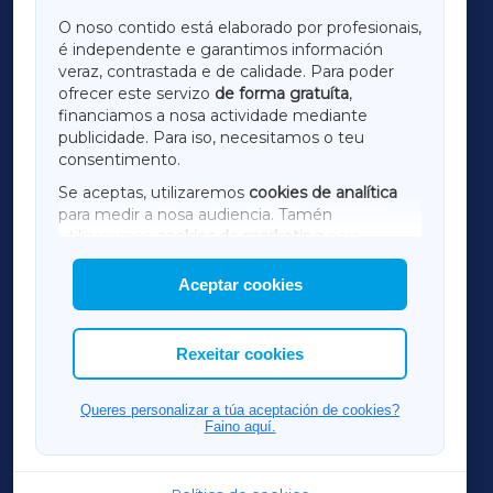
GALICIAXA
O noso contido está elaborado por profesionais,
é independente e garantimos información
LUGOXA
veraz, contrastada e de calidade. Para poder
ofrecer este servizo
de forma gratuíta
,
financiamos a nosa actividade mediante
TERRACHAXA
publicidade. Para iso, necesitamos o teu
consentimento.
SARRIAXA
Se aceptas, utilizaremos
cookies de analítica
para medir a nosa audiencia. Tamén
AMARIÑAXA
utilizaremos
cookies de marketing
para
mostrar publicidade de terceiros.
Aceptar cookies
RIBEIRASACRAXA
Así mesmo, podes personalizar a elección das
cookies que desexas permitir.
ACORUÑAXA
Rexeitar cookies
FERROLXA
Queres personalizar a túa aceptación de cookies?
Faino aquí.
OURENSEXA