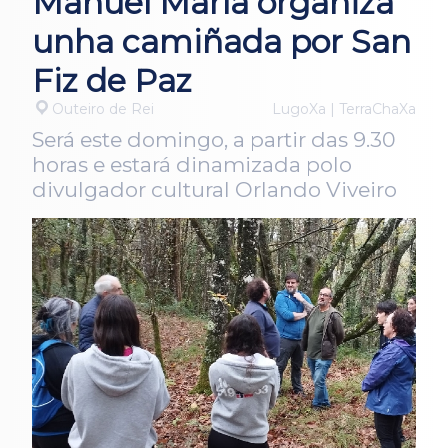
Manuel María organiza
unha camiñada por San
Fiz de Paz
Outeiro de Rei
LugoXa | TerraChaXa
Será este domingo, a partir das 9.30
horas e estará dinamizada polo
divulgador cultural Orlando Viveiro