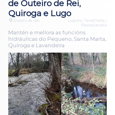
de Outeiro de Rei,
Quiroga e Lugo
Outeiro de Rei
LugoXa | TerraChaXa |
RibeiraSacraXa
Mantén e mellora as funcións
hidráulicas do Pequeno, Santa Marta,
Quiroga e Lavandeira