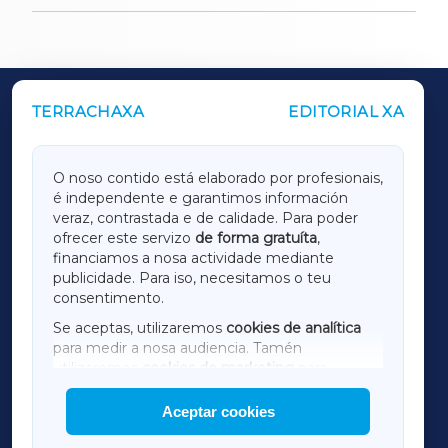
TERRACHAXA
EDITORIAL XA
OUTROS PERIÓDICOS
GALICIAXA
O noso contido está elaborado por profesionais,
é independente e garantimos información
LUGOXA
veraz, contrastada e de calidade. Para poder
ofrecer este servizo
de forma gratuíta
,
financiamos a nosa actividade mediante
TERRACHAXA
publicidade. Para iso, necesitamos o teu
consentimento.
SARRIAXA
Se aceptas, utilizaremos
cookies de analítica
para medir a nosa audiencia. Tamén
AMARIÑAXA
utilizaremos
cookies de marketing
para
mostrar publicidade de terceiros.
Aceptar cookies
RIBEIRASACRAXA
Así mesmo, podes personalizar a elección das
cookies que desexas permitir.