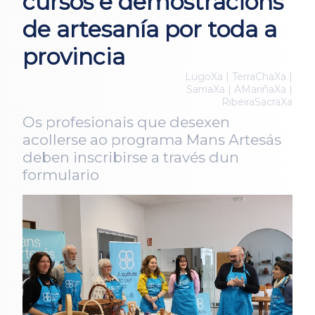
cursos e demostracións
de artesanía por toda a
provincia
LugoXa | TerraChaXa |
SarriaXa | AMariñaXa |
RibeiraSacraXa
Os profesionais que desexen
acollerse ao programa Mans Artesás
deben inscribirse a través dun
formulario