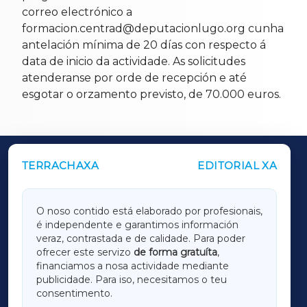
correo electrónico a
formacion.centrad@deputacionlugo.org cunha
antelación mínima de 20 días con respecto á
data de inicio da actividade. As solicitudes
atenderanse por orde de recepción e até
esgotar o orzamento previsto, de 70.000 euros.
TERRACHAXA
EDITORIAL XA
OUTROS PERIÓDICOS
GALICIAXA
O noso contido está elaborado por profesionais,
é independente e garantimos información
LUGOXA
veraz, contrastada e de calidade. Para poder
ofrecer este servizo
de forma gratuíta
,
financiamos a nosa actividade mediante
TERRACHAXA
publicidade. Para iso, necesitamos o teu
consentimento.
SARRIAXA