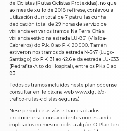
de Ciclistas (Rutas Ciclistas Protexidas), no que
ao mes de xullo de 2018 refírese, conlevou a
utilización dun total de 7 patrullas cunha
dedicación total de 29 horas de servizo de
vixilancia en varios tramos. Na Terra Chá a
vixilancia estivo na estrada LU-861 (Vilalba-
Cabreiros) do P.k. 0 ao P.K. 20.900. Tamén
estiveron nos tramos da estrada N-547 (Lugo-
Santiago) do P.K. 31 ao 42.6 e da estrada LU-633
(Pedrafita-Alto do Hospital), entre os PK.s 0 ao
83 .
Todos os tramos incluídos neste plan pódense
consultar en lle páxina web www.dgt.é/o-
trafico-rutas-ciclistas-seguras/.
Nese periodo e as vías e tramos citados
producíronse dous accidentes non estando
implicados no mesmo ciclista algún. O Plan ten