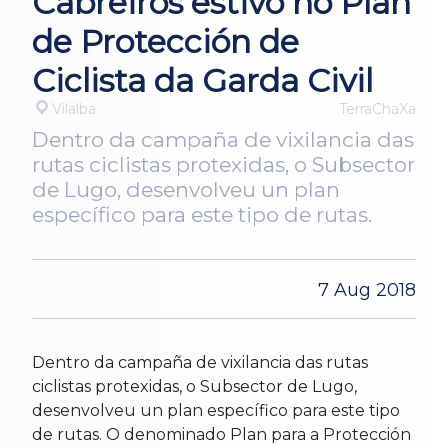
Cabreiros estivo no Plan
de Protección de
Ciclista da Garda Civil
Vilalba
TerraChaXa
Dentro da campaña de vixilancia das
rutas ciclistas protexidas, o Subsector
de Lugo, desenvolveu un plan
específico para este tipo de rutas.
7 Aug 2018
Dentro da campaña de vixilancia das rutas
ciclistas protexidas, o Subsector de Lugo,
desenvolveu un plan específico para este tipo
de rutas. O denominado Plan para a Protección