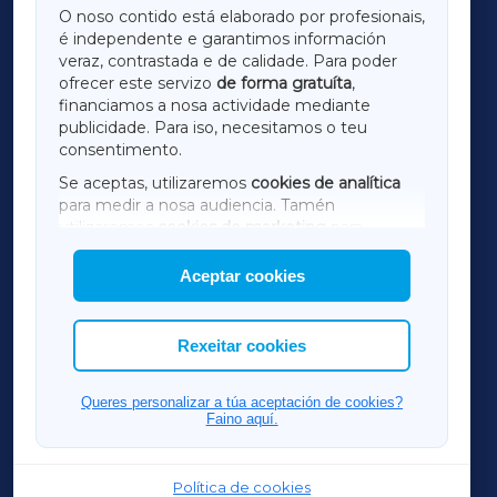
O noso contido está elaborado por profesionais,
é independente e garantimos información
LUGOXA
veraz, contrastada e de calidade. Para poder
ofrecer este servizo
de forma gratuíta
,
financiamos a nosa actividade mediante
TERRACHAXA
publicidade. Para iso, necesitamos o teu
consentimento.
SARRIAXA
Se aceptas, utilizaremos
cookies de analítica
para medir a nosa audiencia. Tamén
AMARIÑAXA
utilizaremos
cookies de marketing
para
mostrar publicidade de terceiros.
Aceptar cookies
RIBEIRASACRAXA
Así mesmo, podes personalizar a elección das
cookies que desexas permitir.
ACORUÑAXA
Rexeitar cookies
FERROLXA
Queres personalizar a túa aceptación de cookies?
Faino aquí.
OURENSEXA
Política de cookies