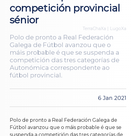
competición provincial
sénior
TerraChaXa | LugoXa
Polo de pronto a Real Federación
Galega de Fútbol avanzou que o
máis probable é que se suspenda a
competición das tres categorías de
Autonómica correspondente ao
fútbol provincial.
6 Jan 2021
Polo de pronto a Real Federación Galega de
Fútbol avanzou que o máis probable é que se
suspenda a competición das tres categorías de