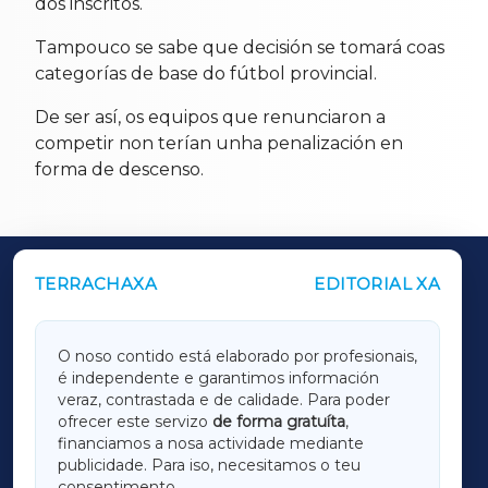
dos inscritos.
Tampouco se sabe que decisión se tomará coas
categorías de base do fútbol provincial.
De ser así, os equipos que renunciaron a
competir non terían unha penalización en
forma de descenso.
TERRACHAXA
EDITORIAL XA
OUTROS PERIÓDICOS
GALICIAXA
O noso contido está elaborado por profesionais,
é independente e garantimos información
LUGOXA
veraz, contrastada e de calidade. Para poder
ofrecer este servizo
de forma gratuíta
,
financiamos a nosa actividade mediante
TERRACHAXA
publicidade. Para iso, necesitamos o teu
consentimento.