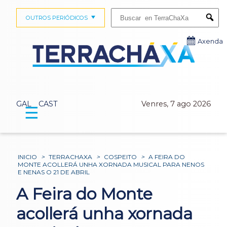
Buscar:
OUTROS PERIÓDICOS
Submi
Axenda
GAL
CAST
Venres, 7 ago 2026
☰
INICIO
>
TERRACHAXA
>
COSPEITO
>
A FEIRA DO
MONTE ACOLLERÁ UNHA XORNADA MUSICAL PARA NENOS
E NENAS O 21 DE ABRIL
A Feira do Monte
acollerá unha xornada