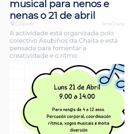
musical para nenos e
nenas o 21 de abril
Cospeito
TerraChaXa
A actividade está organizada polo
colectivo Asubiños da Chaita e está
pensada para fomentar a
creatividade e o ritmo