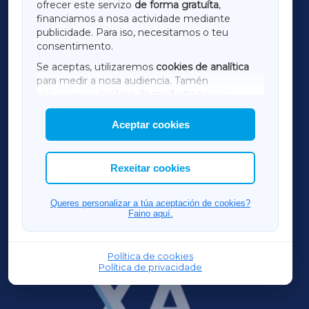
ofrecer este servizo
de forma gratuíta
,
financiamos a nosa actividade mediante
TERRACHAXA
publicidade. Para iso, necesitamos o teu
consentimento.
SARRIAXA
Se aceptas, utilizaremos
cookies de analítica
para medir a nosa audiencia. Tamén
AMARIÑAXA
utilizaremos
cookies de marketing
para
mostrar publicidade de terceiros.
Aceptar cookies
RIBEIRASACRAXA
Así mesmo, podes personalizar a elección das
cookies que desexas permitir.
ACORUÑAXA
Rexeitar cookies
FERROLXA
Queres personalizar a túa aceptación de cookies?
Faino aquí.
OURENSEXA
Política de cookies
Política de privacidade