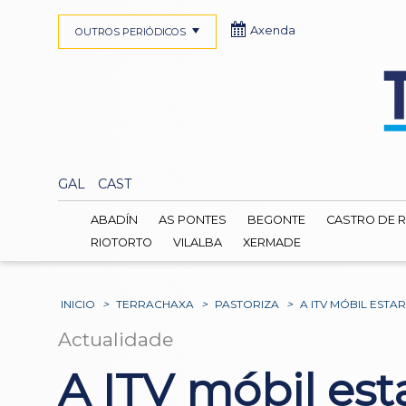
Axenda
OUTROS PERIÓDICOS
GAL
CAST
ABADÍN
AS PONTES
BEGONTE
CASTRO DE R
RIOTORTO
VILALBA
XERMADE
INICIO
>
TERRACHAXA
>
PASTORIZA
>
A ITV MÓBIL ESTA
Actualidade
A ITV móbil est