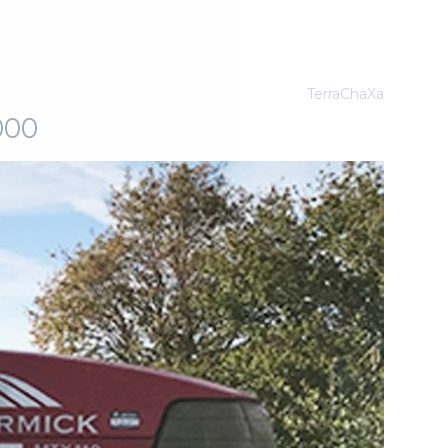
TerraChaXa
000